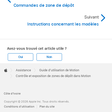
Dans la barre d’outils, cliquez sur Importer,
Commandes de zone de dépôt
puis, dans la zone de dialogue, accédez à
l’élément que vous souhaitez importer.
Suivant
Instructions concernant les modèles
Dans la bibliothèque ou le Finder de
macOS, recherchez l’élément à importer.
Maintenez enfoncée la touche Commande et
Avez-vous trouvé cet article utile ?
faites glisser l’élément en question vers le
canevas.
Oui
Non
Apple
Footer

Assistance
Guide d’utilisation de Motion
Apple
Contrôle et exposition de zones de dépôt dans Motion
Côte d’Ivoire
Copyright © 2026 Apple Inc. Tous droits réservés.
Conditions d’utilisation
Plan du site