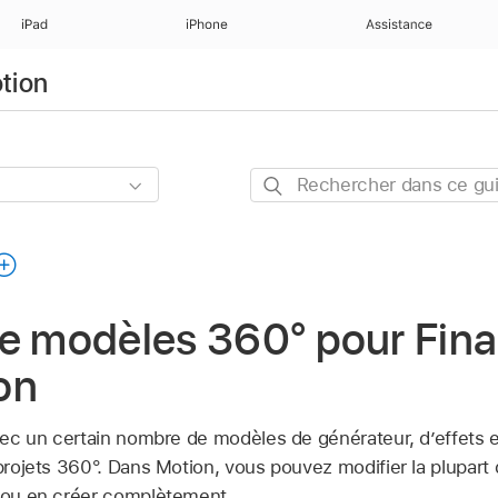
iPad
iPhone
Assistance
otion
Rechercher
dans
ce
guide
e modèles 360° pour Fina
on
avec un certain nombre de modèles de générateur, d’effets 
 projets 360°. Dans Motion, vous pouvez modifier la plupart
t ou en créer complètement.