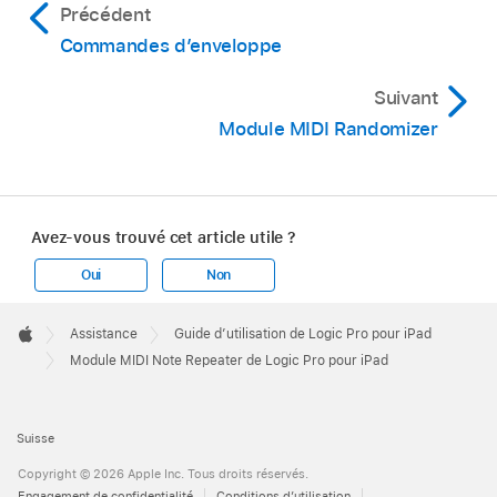
Précédent
Commandes d’enveloppe
Suivant
Module MIDI Randomizer
Avez-vous trouvé cet article utile ?
Oui
Non
Apple
Footer

Assistance
Guide d’utilisation de Logic Pro pour iPad
Apple
Module MIDI Note Repeater de Logic Pro pour iPad
Suisse
Copyright © 2026 Apple Inc. Tous droits réservés.
Engagement de confidentialité
Conditions d’utilisation