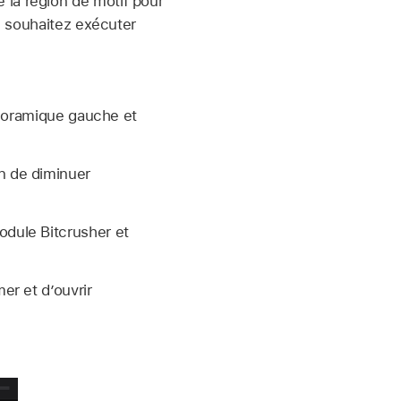
 la région de motif pour
us souhaitez exécuter
anoramique gauche et
n de diminuer
dule Bitcrusher et
er et d’ouvrir