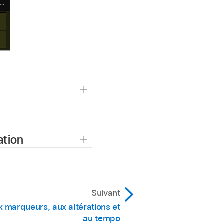
hez le bouton Éditeurs
ation
enu Assignation de
Suivant
x marqueurs, aux altérations et
.
au tempo