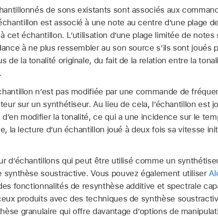
antillonnés de sons existants sont associés aux commande
hantillon est associé à une note au centre d’une plage de
cet échantillon. L’utilisation d’une plage limitée de notes s
ndance à ne plus ressembler au son source s’ils sont joués 
e la tonalité originale, du fait de la relation entre la tonali
.
chantillon n’est pas modifiée par une commande de fréquen
teur sur un synthétiseur. Au lieu de cela, l’échantillon est 
d’en modifier la tonalité, ce qui a une incidence sur le te
e, la lecture d’un échantillon joué à deux fois sa vitesse ini
ur d’échantillons qui peut être utilisé comme un synthétise
e synthèse soustractive. Vous pouvez également utiliser
A
des fonctionnalités de resynthèse additive et spectrale ca
 ceux produits avec des techniques de synthèse soustract
èse granulaire qui offre davantage d’options de manipulati