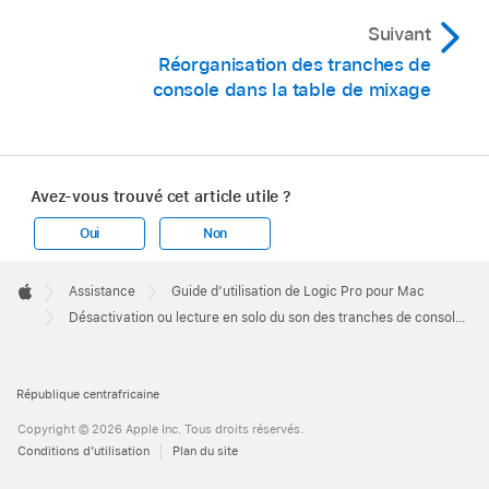
Suivant
Réorganisation des tranches de
console dans la table de mixage
Avez-vous trouvé cet article utile ?
Oui
Non
Apple
Footer

Assistance
Guide d’utilisation de Logic Pro pour Mac
Apple
Désactivation ou lecture en solo du son des tranches de console dans Logic Pro pour Mac
République centrafricaine
Copyright © 2026 Apple Inc. Tous droits réservés.
Conditions d’utilisation
Plan du site