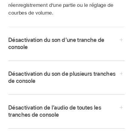
réenregistrement d’une partie ou le réglage de
courbes de volume.
Désactivation du son d’une tranche de
console
Dans Logic Pro, cliquez sur le bouton Muet de
la tranche de console (ou sélectionnez la
Désactivation du son de plusieurs tranches
tranche de console, puis appuyez sur M).
de console
Dans Logic Pro, cliquez sur un des boutons
Muet, puis faites glisser le pointeur
Désactivation de l’audio de toutes les
horizontalement.
tranches de console
Les boutons de désactivation du son pour
Dans Logic Pro, tout en maintenant la touche
toutes les tranches de console ainsi