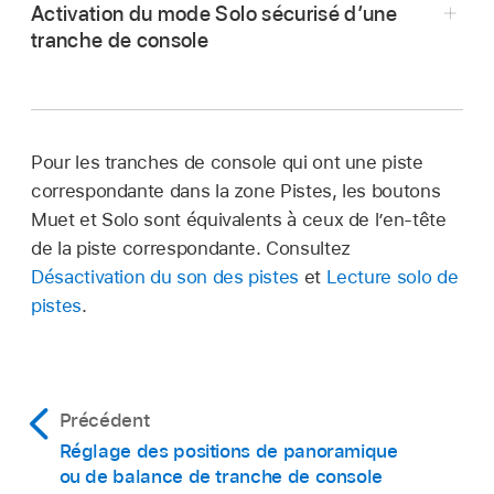
Activation du mode Solo sécurisé d’une
Cliquez sur un bouton Solo actif.
tranche de console
Cliquez sur un bouton Solo actif tout en
Dans Logic Pro, cliquez sur un bouton Solo
appuyant sur la touche Option. La lecture en
tout en maintenant la touche Contrôle
solo de toutes les tranches de console est
enfoncée.
désactivée.
Pour les tranches de console qui ont une piste
correspondante dans la zone Pistes, les boutons
Muet et Solo sont équivalents à ceux de l’en-tête
de la piste correspondante. Consultez
Désactivation du son des pistes
et
Lecture solo de
pistes
.
Précédent
Réglage des positions de panoramique
ou de balance de tranche de console