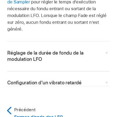
de Sampler
pour régler le temps d’exécution
nécessaire du fondu entrant ou sortant de la
modulation LFO. Lorsque le champ Fade est réglé
sur zéro, aucun fondu entrant ou sortant n’est
généré.
Réglage de la durée de fondu de la
modulation LFO
Pour introduire progressivement la
Configuration d’un vibrato retardé
modulation :
Cliquez sur le bouton Fade In, puis
faites glisser verticalement le pointeur dans le
champ Fade pour sélectionner une valeur
supérieure à zéro.
Précédent
Plus la valeur est élevée, plus le temps de
Formes d’onde des LFO