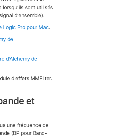
lorsqu’ils sont utilisés
 signal d’ensemble).
e Logic Pro pour Mac
.
emy de
ltre d’Alchemy de
odule d’effets MMFilter.
bande et
sous une fréquence de
-bande (BP pour Band-