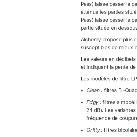
Pass) laisse passer la p
atténue les parties sit
Pass) laisse passer la p
partie située en dessous
Alchemy propose plusieu
susceptibles de mieux c
Les valeurs en décibels 
et indiquent la pente de
Les modèles de filtre LP
Clean :
filtres Bi-Qua
Edgy :
filtres à modéli
24 dB). Les variantes
fréquence de coupur
Gritty :
filtres bipola