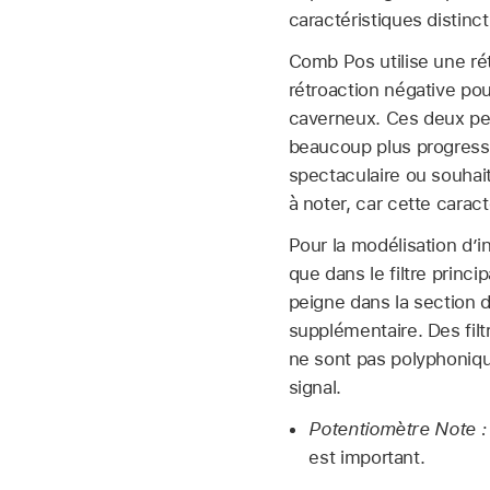
caractéristiques distinc
Comb Pos utilise une rét
rétroaction négative po
caverneux. Ces deux pei
beaucoup plus progressi
spectaculaire ou souhait
à noter, car cette carac
Pour la modélisation d’i
que dans le filtre princi
peigne dans la section de 
supplémentaire. Des fil
ne sont pas polyphonique
signal.
Potentiomètre Note :
est important.