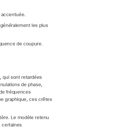
e accentuée.
 généralement les plus
équence de coupure.
, qui sont retardées
nnulations de phase,
e de fréquences
ue graphique, ces crêtes
tère. Le modèle retenu
 certaines