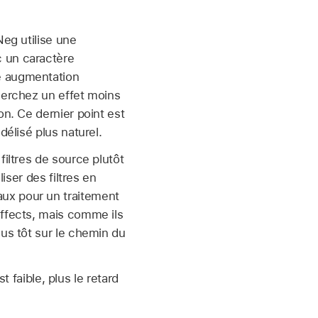
Neg utilise une
c un caractère
e augmentation
herchez un effet moins
on. Ce dernier point est
délisé plus naturel.
filtres de source plutôt
iser des filtres en
ipaux pour un traitement
Effects, mais comme ils
lus tôt sur le chemin du
t faible, plus le retard