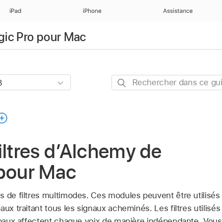
iPad
iPhone
Assistance
ogic Pro pour Mac
Rechercher
dans
ce
guide
iltres d’Alchemy de
 pour Mac
s de filtres multimodes. Ces modules peuvent être utilisés
aux traitant tous les signaux acheminés. Les filtres utilisés
cipaux affectent chaque voix de manière indépendante. Vou