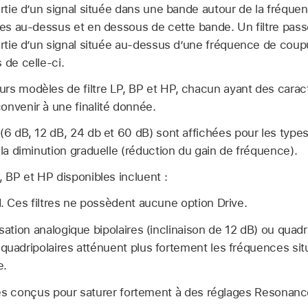
artie d’un signal située dans une bande autour de la fréqu
uées au-dessus et en dessous de cette bande. Un filtre pas
artie d’un signal située au-dessus d’une fréquence de coupu
 de celle-ci.
rs modèles de filtre LP, BP et HP, chacun ayant des caract
onvenir à une finalité donnée.
(6 dB, 12 dB, 24 db et 60 dB) sont affichées pour les types
 la diminution graduelle (réduction du gain de fréquence).
, BP et HP disponibles incluent :
d. Ces filtres ne possèdent aucune option Drive.
sation analogique bipolaires (inclinaison de 12 dB) ou quadri
 quadripolaires atténuent plus fortement les fréquences sit
e.
ires conçus pour saturer fortement à des réglages Resonanc