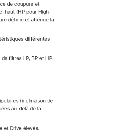
ence de coupure et
se-haut (HP pour High-
re définie et atténue la
éristiques différentes
 de filtres LP, BP et HP
polaires (inclinaison de
uées au-delà de la
e et Drive élevés.