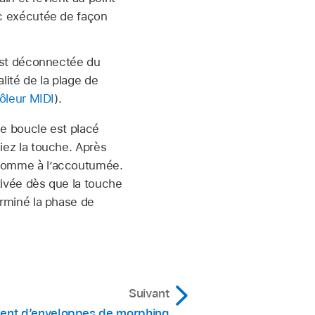
nc exécutée de façon
 est déconnectée du
lité de la plage de
ôleur MIDI
).
de boucle est placé
iez la touche. Après
, comme à l’accoutumée.
ctivée dès que la touche
erminé la phase de
Suivant
ent d’enveloppes de morphing