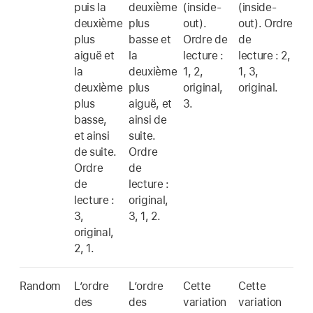
puis la
deuxième
(inside-
(inside-
deuxième
plus
out).
out). Ordre
plus
basse et
Ordre de
de
aiguë et
la
lecture :
lecture : 2,
la
deuxième
1, 2,
1, 3,
deuxième
plus
original,
original.
plus
aiguë, et
3.
basse,
ainsi de
et ainsi
suite.
de suite.
Ordre
Ordre
de
de
lecture :
lecture :
original,
3,
3, 1, 2.
original,
2, 1.
Random
L’ordre
L’ordre
Cette
Cette
des
des
variation
variation