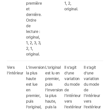
première
1, 2,
et
original.
dernière.
Ordre
de
lecture :
original,
1, 2, 3, 3,
2, 1,
original.
Vers
L’inversion
L’original
Il s’agit
Il s’agit
l’intérieur
la plus
est lu en
d’une
d’une
haute
premier,
variation
variation
est lue
puis
du mode
du mode
en
l’inversion
de
de
premier,
la plus
l’intérieur
l’intérieur
puis
haute,
vers
vers
l’original,
puis la
l’extérieur
l’extérieur