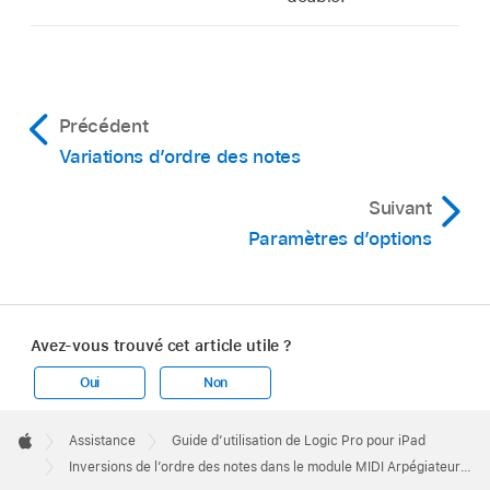
Précédent
Variations d’ordre des notes
Suivant
Paramètres d’options
Avez-vous trouvé cet article utile ?
Oui
Non
Apple
Footer

Assistance
Guide d’utilisation de Logic Pro pour iPad
Apple
Inversions de l’ordre des notes dans le module MIDI Arpégiateur de Logic Pro pour iPad