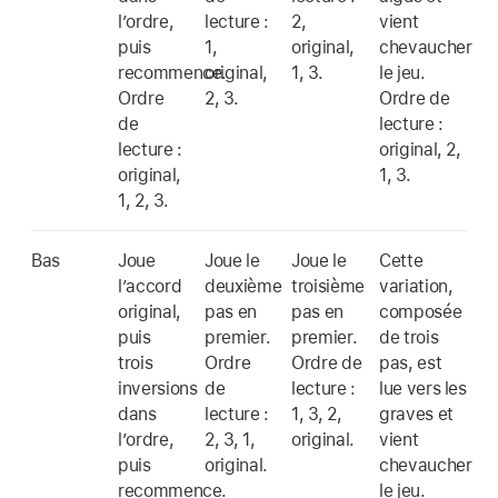
l’ordre,
lecture :
2,
vient
puis
1,
original,
chevaucher
recommence.
original,
1, 3.
le jeu.
Ordre
2, 3.
Ordre de
de
lecture :
lecture :
original, 2,
original,
1, 3.
1, 2, 3.
Bas
Joue
Joue le
Joue le
Cette
l’accord
deuxième
troisième
variation,
original,
pas en
pas en
composée
puis
premier.
premier.
de trois
trois
Ordre
Ordre de
pas, est
inversions
de
lecture :
lue vers les
dans
lecture :
1, 3, 2,
graves et
l’ordre,
2, 3, 1,
original.
vient
puis
original.
chevaucher
recommence.
le jeu.