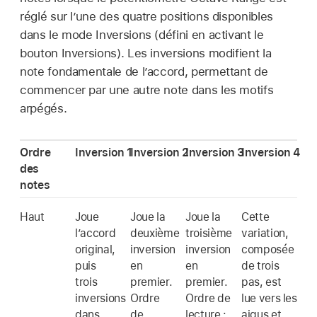
réglé sur l’une des quatre positions disponibles
dans le mode Inversions (défini en activant le
bouton Inversions). Les inversions modifient la
note fondamentale de l’accord, permettant de
commencer par une autre note dans les motifs
arpégés.
Ordre
Inversion 1
Inversion 2
Inversion 3
Inversion 4
des
notes
Haut
Joue
Joue la
Joue la
Cette
l’accord
deuxième
troisième
variation,
original,
inversion
inversion
composée
puis
en
en
de trois
trois
premier.
premier.
pas, est
inversions
Ordre
Ordre de
lue vers les
dans
de
lecture :
aigus et