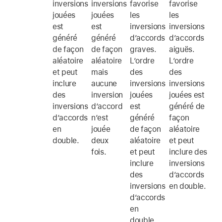
inversions
inversions
favorise
favorise
jouées
jouées
les
les
est
est
inversions
inversions
généré
généré
d’accords
d’accords
de façon
de façon
graves.
aiguës.
aléatoire
aléatoire
L’ordre
L’ordre
et peut
mais
des
des
inclure
aucune
inversions
inversions
des
inversion
jouées
jouées est
inversions
d’accord
est
généré de
d’accords
n’est
généré
façon
en
jouée
de façon
aléatoire
double.
deux
aléatoire
et peut
fois.
et peut
inclure des
inclure
inversions
des
d’accords
inversions
en double.
d’accords
en
double.