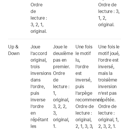
Ordre
Ordre de
de
lecture : 3,
lecture :
1, 2,
3, 2, 1,
original.
original.
Up &
Joue
Joue le
Une fois
Une fois le
Down
l’accord
deuxième
le motif
motif joué,
original,
pas en
lu,
l’ordre est
trois
premier.
l’ordre
inversé,
inversions
Ordre
est
mais la
dans
de
inversé,
troisième
l’ordre,
lecture :
puis
inversion
puis
1,
l’arpège
n’est pas
inverse
original,
recommence.
répétée.
l’ordre
3, 2, 2,
Ordre de
Ordre de
en
3,
lecture :
lecture :
répétant
original,
original,
original, 1,
les
1.
2, 1, 3, 3,
2, 3, 2, 1.