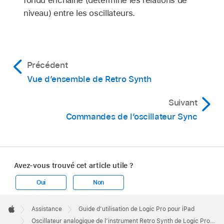
fondu enchaîné (détermine les relations de
niveau) entre les oscillateurs.
Précédent
Vue d’ensemble de Retro Synth
Suivant
Commandes de l’oscillateur Sync
Avez-vous trouvé cet article utile ?
Oui
Non
Apple
Footer

Assistance
Guide d’utilisation de Logic Pro pour iPad
Apple
Oscillateur analogique de l’instrument Retro Synth de Logic Pro pour iPad