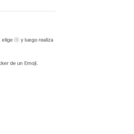
, elige
y luego realiza
cker de un Emoji.