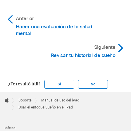
Anterior
Hacer una evaluación de la salud
mental
Siguiente
Revisar tu historial de sueño
¿Te resultó útil?
Sí
No
Apple
Footer

Soporte
Manual de uso del iPad
Apple
Usar el enfoque Sueño en el iPad
México