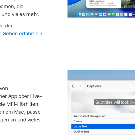
oomen, die
 und vieles mehr.
en der
s Sehen erfahren
 von
er App oder Live-
le MFi-Hörhilfen
deinem Mac, passe
gen an und vieles