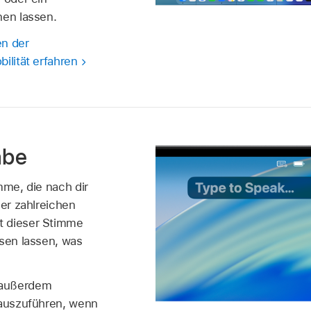
nen lassen.
en der
ilität erfahren
abe
mme, die nach dir
der zahlreichen
t dieser Stimme
esen lassen, was
 außerdem
 auszuführen, wenn