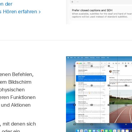
en der
s Hören erfahren
enen Befehlen,
dem Bildschirm
 physischen
teren Funktionen
 und Aktionen
, mit denen sich
 oder ein