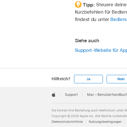
Tipp:
Steuere deine
Kurzbefehlen für Bedien
findest du unter
Bedienu
Siehe auch
Support-Website für Ap
Hilfreich?
Ja
Nein
Apple
Footer

Support
Mac – Benutzerhandbuc
Apple
Sie können Ihre Bestellung auch telefonisch unter
8
Copyright © 2026 Apple Inc. Alle Rechte vorbehalt
Datenschutzrichtlinie
Nutzungsbedingungen