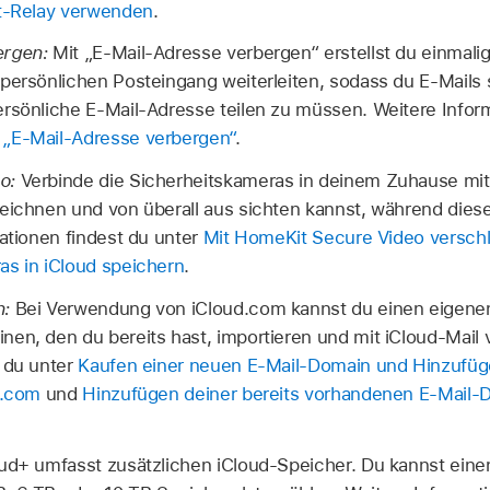
at-Relay verwenden
.
ergen:
Mit „E-Mail-Adresse verbergen“ erstellst du einmalige
 persönlichen Posteingang weiterleiten, sodass du E-Mai
rsönliche E-Mail-Adresse teilen zu müssen. Weitere Infor
„E‑Mail-Adresse verbergen“
.
o:
Verbinde die Sicherheitskameras in deinem Zuhause mit
eichnen und von überall aus sichten kannst, während diese
mationen findest du unter
Mit HomeKit Secure Video verschl
as in iCloud speichern
.
n:
Bei Verwendung von iCloud.com kannst du einen eigene
nen, den du bereits hast, importieren und mit iCloud-Mail
t du unter
Kaufen einer neuen E-Mail-Domain und Hinzufüg
d.com
und
Hinzufügen deiner bereits vorhandenen E-Mail-D
ud+ umfasst zusätzlichen iCloud-Speicher. Du kannst eine