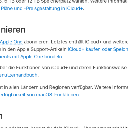
, 6 TB oder 12 TB Speicherplatz wählen. Weitere Informati
l
Pläne und -Preisgestaltung in iCloud+
.
nieren
Apple One
abonnieren. Letztes enthält iCloud+ und weiter
u in den Apple Support-Artikeln
iCloud+ kaufen oder Speic
nts mit Apple One bündeln
.
ber die Funktionen von iCloud+ und deren Funktionsweise 
Benutzerhandbuch
.
ht in allen Ländern und Regionen verfügbar. Weitere Inform
erfügbarkeit von macOS-Funktionen
.
n