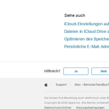
Siehe auch
iCloud-Einstellungen a
Dateien in iCloud Drive
Optimieren des Speiche
Persönliche E-Mail-Adr
Hilfreich?
Ja
Nein
Apple
Footer

Support
Mac – Benutzerhandbuc
Apple
Sie können Ihre Bestellung auch telefonisch unter
8
Copyright © 2026 Apple Inc. Alle Rechte vorbehalt
Datenschutzrichtlinie
Nutzungsbedingungen