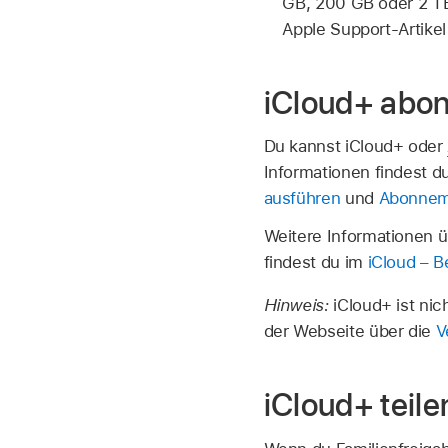
GB, 200 GB oder 2 TB
Apple Support-Artike
iCloud+ abon
Du kannst iCloud+ oder
Informationen findest d
ausführen
und
Abonneme
Weitere Informationen ü
findest du im
iCloud – 
Hinweis:
iCloud+ ist nic
der Webseite über die
V
iCloud+ teile