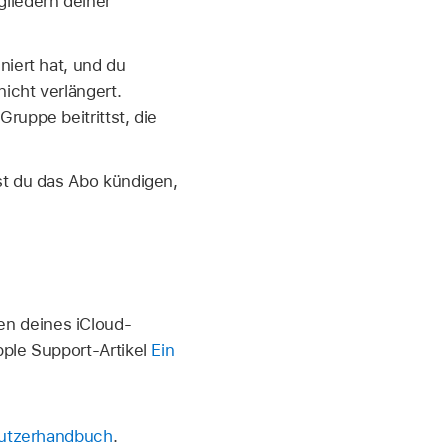
gliedern deiner
niert hat, und du
icht verlängert.
ruppe beitrittst, die
st du das Abo kündigen,
n deines iCloud-
pple Support-Artikel
Ein
nutzerhandbuch
.