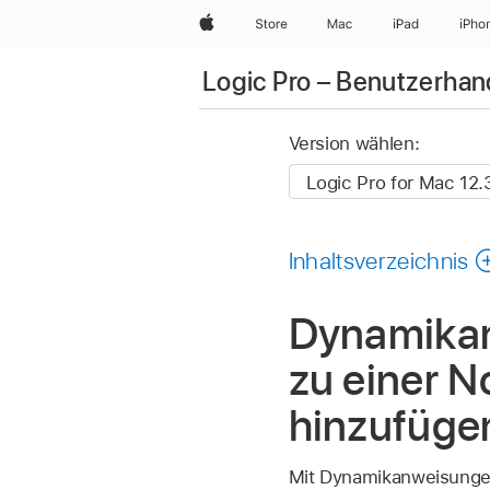
Apple
Store
Mac
iPad
iPho
Logic Pro – Benutzerha
Version wählen:
Inhaltsverzeichnis
Dynamikan
zu einer N
hinzufüge
Mit Dynamikanweisungen