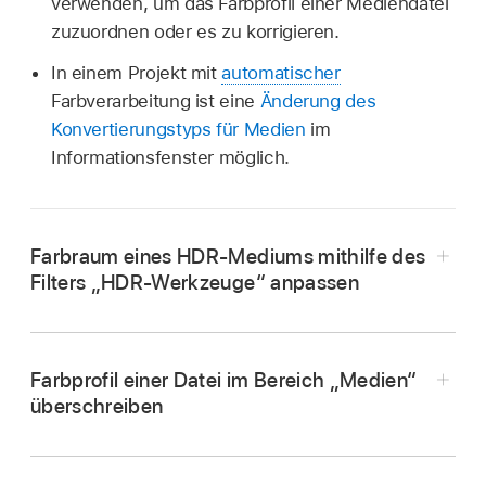
verwenden, um das Farbprofil einer Mediendatei
zuzuordnen oder es zu korrigieren.
In einem Projekt mit
automatischer
Farbverarbeitung ist eine
Änderung des
Konvertierungstyps für Medien
im
Informationsfenster möglich.
Farbraum eines HDR-Mediums mithilfe des
Filters „HDR-Werkzeuge“ anpassen
Wähle in der Liste „Ebenen“ in Motion ein HDR-
Bild oder -Clip aus.
Farbprofil einer Datei im Bereich „Medien“
Klicke in der Symbolleiste auf das
überschreiben
Einblendmenü „Filter“ und wähle
„Farbe“ >
„HDR-Werkzeuge“ aus.