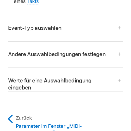
eines
Takts
Event-Typ auswählen
Öffne in Logic Pro das Einblendmenü „Status“
im Fenster „MIDI-Transformer“, um zu
Andere Auswahlbedingungen festlegen
bestimmen, welche Events ausgewählt werden.
Hier hast du die Wahl zwischen zwei
Öffne in Logic Pro die jeweiligen
Einstellungen:
Einblendmenüs im Fenster „MIDI-Transformer“
Werte für eine Auswahlbedingung
(in den jeweils gewünschten Spalten), um die
Alle:
Alle Event-Typen erfüllen die
eingeben
Auswahlkriterien für die Events zu definieren.
Bedingung.
Nun erscheinen ein oder zwei Eingabefelder
Verwende die Maus als Schieberegler oder gib
unterhalb des Einblendmenüs (falls nicht „Map“
einen Wert direkt in das Wertefeld ein.
=:
Ein weiteres Einblendmenü wird
ausgewählt ist). Dort kannst du eine der
unterhalb des ersten Menüs angezeigt, wo
Zurück
folgenden Wertebedingungen zuweisen:
du den Event-Typ definieren kannst. Zur
Parameter im Fenster „MIDI-
Verfügung stehen Note, Poly Aftertouch,