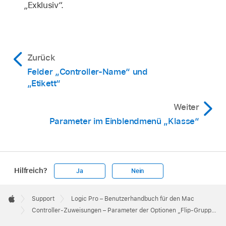
„Exklusiv“.
Zurück
Felder „Controller-Name“ und
„Etikett“
Weiter
Parameter im Einblendmenü „Klasse“
Hilfreich?
Ja
Nein
Apple
Footer

Support
Logic Pro – Benutzerhandbuch für den Mac
Apple
Controller-Zuweisungen – Parameter der Optionen „Flip-Gruppe“ und „Exklusiv“ in Logic Pro für Mac