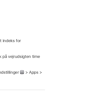
t indeks for
k på vejrudsigten time
ndstillinger
> Apps >