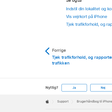
Se også
Indstil din lokalitet og k
Vis vejrkort på iPhone
Tjek trafikforhold, og ra
Forrige
Tjek trafikforhold, og rapport
trafikken
Nyttig?
Ja
Nej
Apple
Footer

Support
Brugerhåndbog til iPhon
Apple