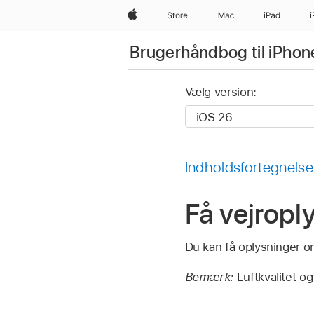
Apple
Store
Mac
iPad
Brugerhåndbog til iPhon
Vælg version:
Indholdsfortegnelse
Få vejropl
Du kan få oplysninger om
Bemærk:
Luftkvalitet og