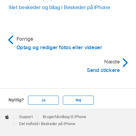
Slet beskeder og bilag i Beskeder på iPhone
Forrige
Optag og rediger fotos eller videoer
Næste
Send stickere
Nyttig?
Ja
Nej
Apple
Footer

Support
Brugerhåndbog til iPhone
Apple
Del indhold i Beskeder på iPhone