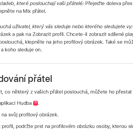
ladeb, které poslouchají vaši přátelé:
Přejeďte doleva přes
epněte na Mix přátel.
ouchá uživatel, který vás sleduje nebo kterého sledujete vy
rázek a pak na Zobrazit profil. Chcete‑li zobrazit sdílené pla
poslouchá, klepněte na jeho profilový obrázek. Také se můž
 a koho sleduje on.
dování přátel
, co některý z vašich přátel poslouchá, můžete ho přestat 
aplikaci Hudba
.
na svůj profilový obrázek.
 profil, podržte prst na profilovém obrázku osoby, kterou s