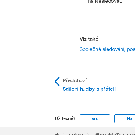
na Nesledovat.
Viz také
Společné sledování, pos
Předchozí
Sdílení hudby s přáteli
Užitečné?
Ano
Ne
Apple
Footer
