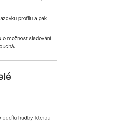
brazovku profilu a pak
o o možnost sledování
louchá.
elé
 oddílu hudby, kterou