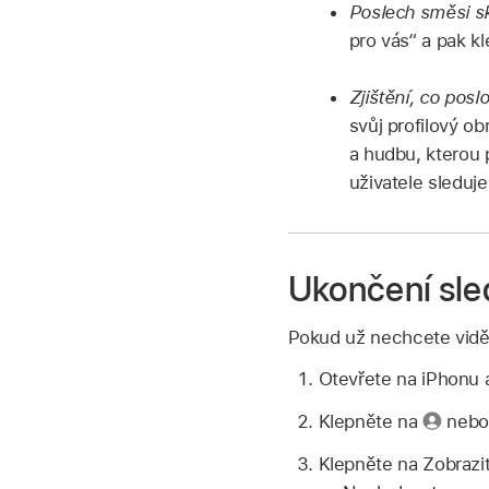
Poslech směsi sk
pro vás“ a pak kl
Zjištění, co posl
svůj profilový ob
a hudbu, kterou 
uživatele sleduje
Ukončení sle
Pokud už nechcete vidět
Otevřete na iPhonu 
Klepněte na
nebo 
Klepněte na Zobrazit