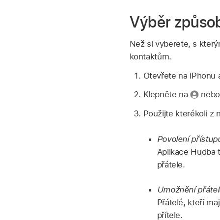
Výběr způsob
Než si vyberete, s který
kontaktům.
Otevřete na iPhonu 
Klepněte na
nebo 
Použijte kterékoli z 
Povolení přístu
Aplikace Hudba 
přátele.
Umožnění přátel
Přátelé, kteří m
přítele.