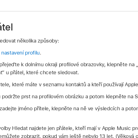
tel
ledovat několika způsoby:
i
nastavení profilu
.
 přejeďte k dolnímu okraji profilové obrazovky, klepněte na „
“ u přátel, které chcete sledovat.
ele, které máte v seznamu kontaktů a kteří používají Appl
 podržte prst na profilovém obrázku a potom klepněte na S
zadejte jméno přítele, klepněte na ně ve výsledcích a pot
lby Hledat najdete jen přátele, kteří mají v Apple Music prof
můžete zobrazit, pokud vám ještě nebylo 13 let. (Věková 