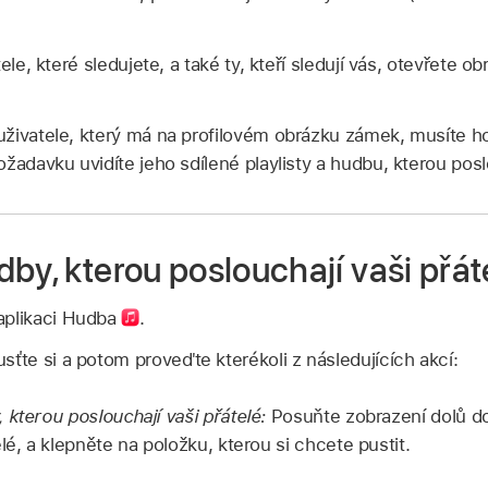
ele, které sledujete, a také ty, kteří sledují vás, otevřete o
živatele, který má na profilovém obrázku zámek, musíte h
žadavku uvidíte jeho sdílené playlisty a hudbu, kterou pos
by, kterou poslouchají vaši přát
aplikaci Hudba
.
sťte si a potom proveďte kterékoli z následujících akcí:
 kterou poslouchají vaši přátelé:
Posuňte zobrazení dolů do
lé, a klepněte na položku, kterou si chcete pustit.