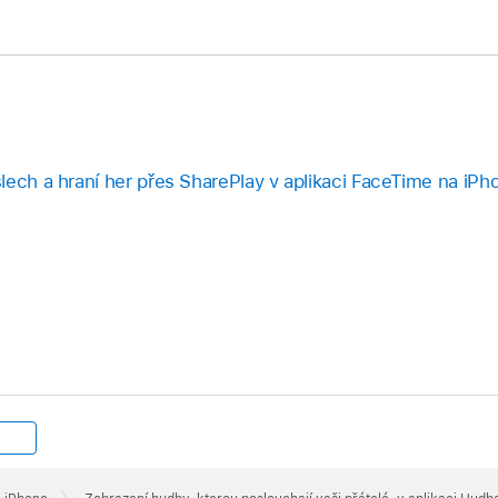
lech a hraní her přes SharePlay v aplikaci FaceTime na iPh