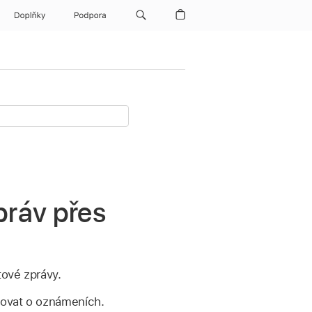
Doplňky
Podpora
práv přes
tové zprávy.
ovat o oznámeních.