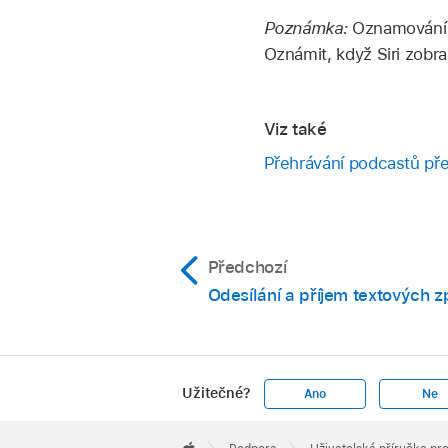
Poznámka:
Oznamování 
Oznámit, když Siri zobra
Viz také
Přehrávání podcastů pře
Předchozí
Odesílání a příjem textových z
Užitečné?
Ano
Ne
Apple
Footer
