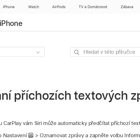
iPhone
Watch
AirPods
TV a Domácnost
Zábava
 iPhone
Hledat
v této
příručce
í příchozích textových z
 CarPlay vám Siri může automaticky předčítat příchozí tex
o Nastavení
> Oznamovat zprávy a zapněte volbu Inform