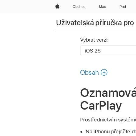
Apple
Obchod
Mac
iPad
Uživatelská příručka pro
Vybrat verzi:
Obsah
Oznamován
CarPlay
Prostřednictvím systému
Na iPhonu přejděte d