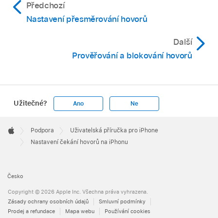
Předchozí
Nastavení přesměrování hovorů
Další
Prověřování a blokování hovorů
Užitečné?
Ano
Ne
Apple
Footer

Podpora
Uživatelská příručka pro iPhone
Apple
Nastavení čekání hovorů na iPhonu
Česko
Copyright © 2026 Apple Inc. Všechna práva vyhrazena.
Zásady ochrany osobních údajů
Smluvní podmínky
Prodej a refundace
Mapa webu
Používání cookies