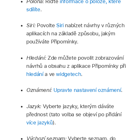
Poloha:
Řiďte
informace o poloze, které
sdílíte
.
Siri:
Povolte
Siri
nabízet návrhy v různých
aplikacích na základě způsobu, jakým
používáte Připomínky.
Hledání:
Zde můžete povolit zobrazování
návrhů a obsahu z aplikace Připomínky při
hledání
a ve
widgetech
.
Oznámení:
Upravte nastavení oznámení
.
Jazyk:
Vyberte jazyky, kterým dáváte
přednost (tato volba se objeví po přidání
více jazyků
).
Výchozí seznam:
Vyberte seznam, do