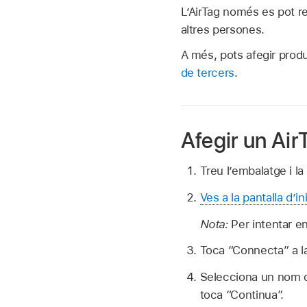
L’AirTag només es pot r
altres persones.
A més, pots afegir prod
de tercers
.
Afegir un Air
Treu l’embalatge i la 
Ves a la pantalla d’in
Nota:
Per intentar en
Toca “Connecta” a la
Selecciona un nom de
toca “Continua”.