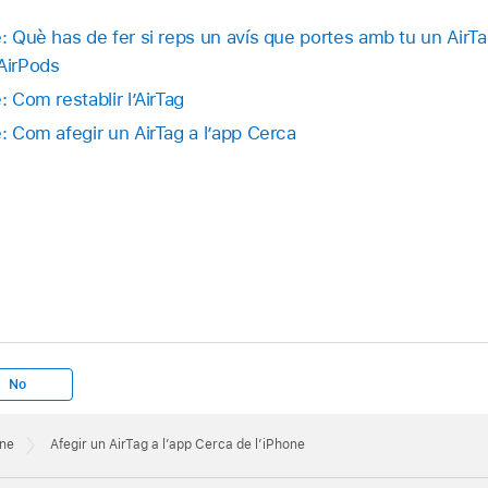
e: Què has de fer si reps un avís que portes amb tu un AirTa
 AirPods
: Com restablir l’AirTag
e: Com afegir un AirTag a l’app Cerca
No
one
Afegir un AirTag a l’app Cerca de l’iPhone