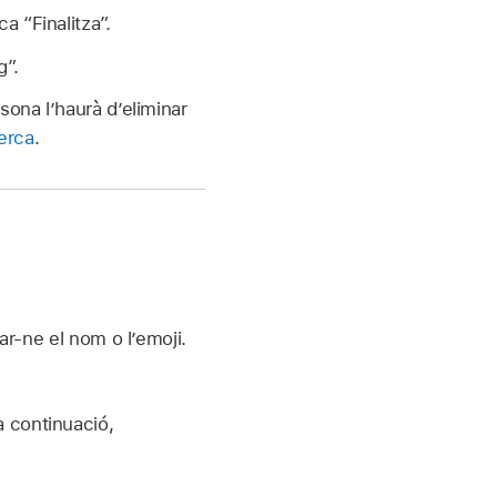
a “Finalitza”.
g”.
sona l’haurà d’eliminar
Cerca
.
iar-ne el nom o l’emoji.
a continuació,