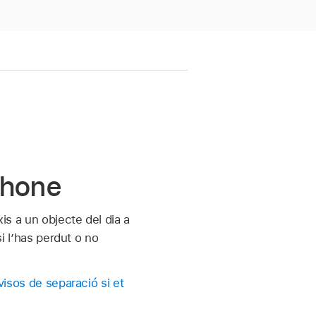
iPhone
xis a un objecte del dia a
si l’has perdut o no
visos de separació si et