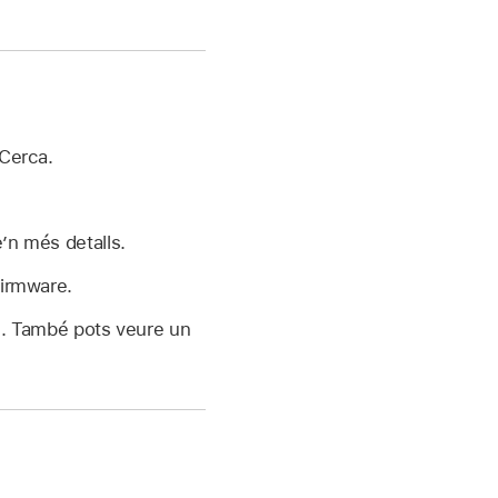
 Cerca.
e’n més detalls.
firmware.
Tag. També pots veure un