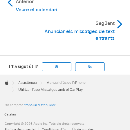
Anterior
Veure el calendari
Següent
Anunciar els missatges de text
entrants
T'ha sigut útil?
Sí
No
Apple
Footer

Assistència
Manual d’ús de l’iPhone
Apple
Utilitzar l’app Missatges amb el CarPlay
On comprar:
troba un distribuïdor
.
Catalan
Copyright © 2026 Apple Inc. Tots els drets reservats.
Política de privacitat
Condicions d'ús
Ús de cookies