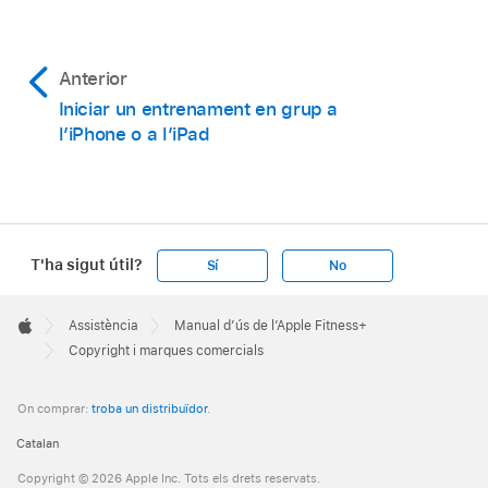
Anterior
Iniciar un entrenament en grup a
l’iPhone o a l’iPad
T'ha sigut útil?
Sí
No
Apple
Footer

Assistència
Manual d’ús de l’Apple Fitness+
Apple
Copyright i marques comercials
On comprar:
troba un distribuïdor
.
Catalan
Copyright © 2026 Apple Inc. Tots els drets reservats.