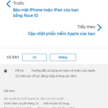
Trước
Bảo mật iPhone hoặc iPad của bạn
bằng Face ID
Tiếp theo
Cập nhật phần mềm Apple của bạn
Có ích?
Có
Không
Apple
Footer

Hỗ trợ
Hướng dẫn sử dụng An toàn cá nhân của Apple
Apple
Từ chối các nỗ lực đăng nhập không xác định
Việt Nam
Bản quyền © 2026 Apple Inc. Bảo lưu mọi quyền.
Chính Sách Quyền Riêng Tư
Điều Khoản Sử Dụng