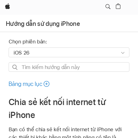
Apple
Hướng dẫn sử dụng iPhone
Chọn phiên bản:
Tìm
kiếm
hướng
Bảng mục lục
dẫn
này
Chia sẻ kết nối internet từ
iPhone
Bạn có thể chia sẻ kết nối internet từ iPhone với
các thiết bị khác bằng một tính năng có tên là