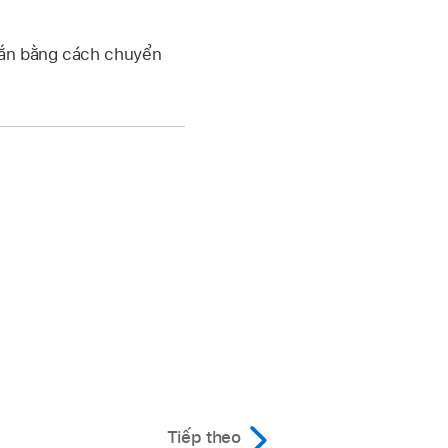
nhắn bằng cách chuyển
Tiếp theo