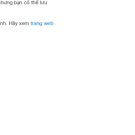
nhưng bạn có thể lưu
định. Hãy xem
trang web