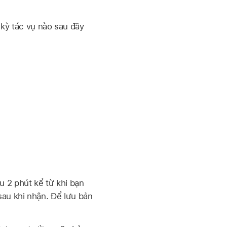
kỳ tác vụ nào sau đây
u 2 phút kể từ khi bạn
sau khi nhận. Để lưu bản