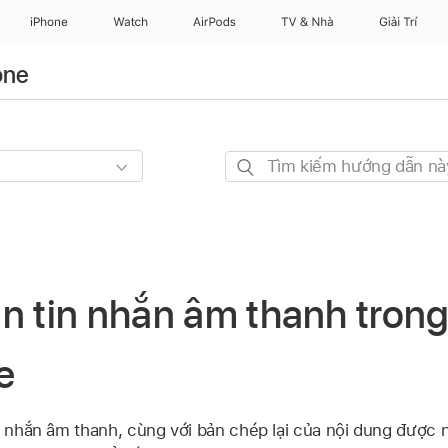
iPhone
Watch
AirPods
TV & Nhà
Giải Trí
one
Tìm
kiếm
hướng
dẫn
này
n tin nhắn âm thanh trong
e
n nhắn âm thanh, cùng với bản chép lại của nội dung được n