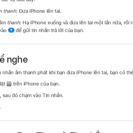
m thanh:
Đưa iPhone lên tai.
 âm thanh:
Hạ iPhone xuống và đưa lên tai một lần nữa, rồi 
 vào
để gửi tin nhắn trả lời của bạn.
để nghe
nhắn âm thanh phát khi bạn đưa iPhone lên tai, bạn có thể 
đặt
trên iPhone của bạn.
 sau đó chạm vào Tin nhắn.
.