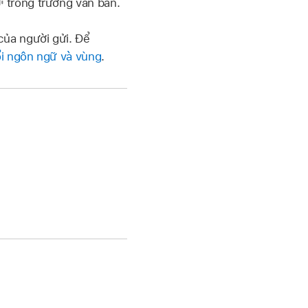
trong trường văn bản.
của người gửi. Để
i ngôn ngữ và vùng
.