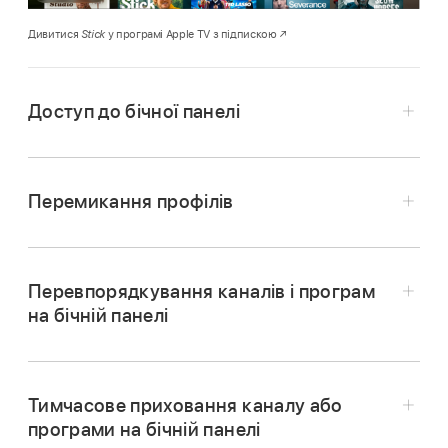
Дивитися
Stick
у програмі Apple TV з підпискою
Доступ до бічної панелі
Відкрийте
програму Apple TV
на
Apple TV 4K
.
Перемикання профілів
Щоб відкрити бічну панель, за допомогою
пульта
виконайте будь-яку з наведених
нижче дій:
Перевпорядкування каналів і програм
на бічній панелі
Натисніть
або
.
Відкрийте
програму Apple TV
на
Проведіть угору на клікпеді чи сенсорній
Apple TV 4K
.
поверхні.
Тимчасове приховання каналу або
Відкрийте бічну панель
, а тоді
виберіть
програми на бічній панелі
Примітка.
Може знадобитися натиснути чи
Відкрийте
програму Apple TV
на
профіль вгорі панелі.