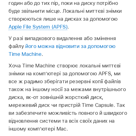
годин або до тих пір, поки на диску потрібно
буде звільнити місце. Локальні миттєві знімки
створюються лише на дисках за допомогою
Apple File System (APFS)
.
У разі випадкового видалення або змінення
файлу
його можна відновити за допомогою
Time Machine
.
Хоча Time Machine створює локальні миттєві
знімки на комп’ютері за допомогою APFS, ми
все ж радимо зберігати резервні копії файлів
також на іншому носії за межами внутрішнього
диска, як-от зовнішній жорсткий диск,
мережевий диск чи пристрій Time Capsule. Так
ви забезпечите можливість повного й швидкого
відновлення системи та всіх своїх даних на
іншому комп’ютері Mac.