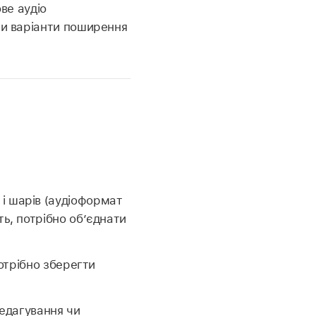
ве аудіо
и варіанти поширення
і шарів (аудіоформат
ь, потрібно обʼєднати
потрібно зберегти
едагування чи