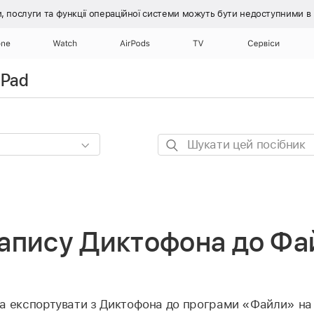
, послуги та функції операційної системи
можуть бути недоступними в ці
one
Watch
AirPods
TV
Сервіси
iPad
Шукати
цей
посібник
апису Диктофона до Фай
а експортувати з Диктофона до програми «Файли» на 