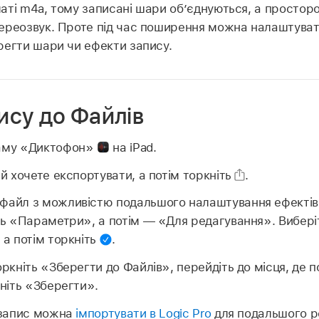
ті m4a, тому записані шари об’єднуються, а просторо
ереозвук. Проте під час поширення можна налаштуват
регти шари чи ефекти запису.
ису до Файлів
раму «Диктофон»
на iPad.
ий хочете експортувати, а потім торкніть
.
файл з можливістю подальшого налаштування ефектів 
ть «Параметри», а потім — «Для редагування». Виберіт
 а потім торкніть
.
оркніть «Зберегти до Файлів», перейдіть до місця, де 
кніть «Зберегти».
запис можна
імпортувати в Logic Pro
для подальшого р