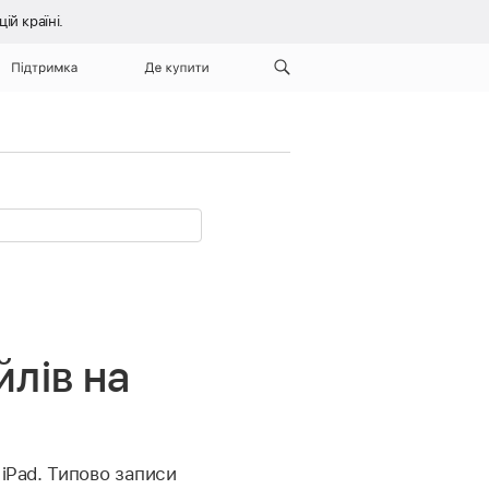
й країні.
Підтримка
Де купити
лів на
iPad. Типово записи