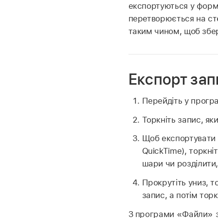
експортуються у форма
перетворюється на ст
таким чином, щоб збе
Експорт зап
Перейдіть у прог
Торкніть запис, як
Щоб експортувати 
QuickTime), торкні
шари чи розділити,
Прокрутіть униз, т
запис, а потім тор
З програми «Файли» 