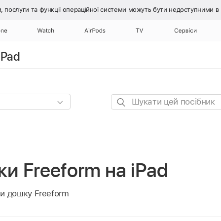
, послуги та функції операційної системи
можуть бути недоступними в ці
one
Watch
AirPods
TV
Сервіси
iPad
Шукати
цей
посібник
и Freeform на iPad
и дошку Freeform