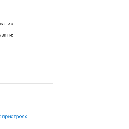
вати».
увати:
х пристроях