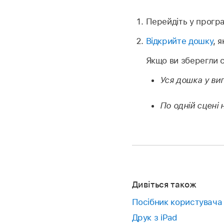
Перейдіть у прогр
Відкрийте дошку
, 
Якщо ви зберегли с
Уся дошка у виг
По одній сцені н
Дивіться також
Посібник користувача 
Друк з iPad