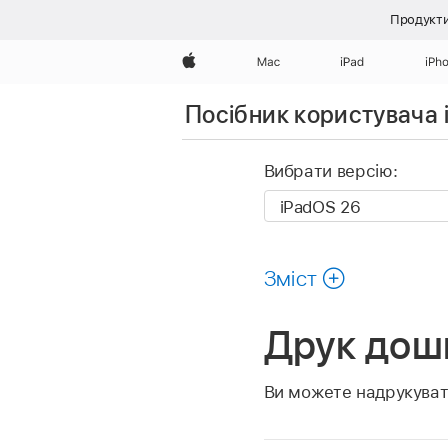
Продукти
Apple
Mac
iPad
iPh
Посібник користувача 
Вибрати версію:
Зміст
Друк дошк
Ви можете надрукуват