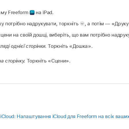
аму Freeform
на iPad.
яку потрібно надрукувати, торкніть
,
а потім — «Друку
цени на своїй дошці, виберіть, що вам потрібно надрук
ляді однієї сторінки.
Торкніть «Дошка».
а сторінку.
Торкніть «Сцени».
iCloud: Налаштування iCloud для Freeform на всіх ваши