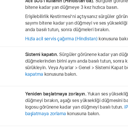
Acil SOS’i kullanın (Hindistan’da).
Sürgüler görünen
bitene kadar yan düğmeye 3 kez hızlıca basın.
Erişilebilirlik Kestirmesi’ni açtıysanız sürgüler gör
sayımı bitene kadar yan düğmeyi ve ses yüksekliği
anda basılı tutun, sonra düğmeleri bırakın.
Hızla acil servis çağırma (Hindistan)
konusuna bakı
Sistemi kapatın.
Sürgüler görünene kadar yan düğm
düğmelerinden birini aynı anda basılı tutun, sonra
sürükleyin. Veya Ayarlar > Genel > Sistemi Kapat 
kapatma
konusuna bakın.
Yeniden başlatmaya zorlayın.
Yukarı ses yüksekliğ
düğmeyi bırakın, aşağı ses yüksekliği düğmesini bas
logosu görünene kadar yan düğmeyi basılı tutun.
i
başlatmaya zorlama
konusuna bakın.