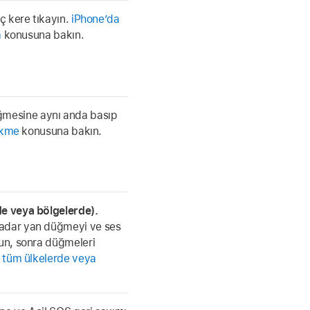
 kere tıkayın.
iPhone’da
a
konusuna bakın.
mesine aynı anda basıp
çekme
konusuna bakın.
de veya bölgelerde).
kadar yan düğmeyi ve ses
tun, sonra düğmeleri
a tüm ülkelerde veya