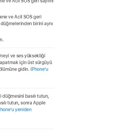
e ve Acil SOS geri sayımı
ünene ve Acil SOS geri
 düğmelerinden birini aynı
n.
eyi ve ses yüksekliği
 kapatmak için üst sürgüyü
bölümüne gidin.
iPhone’u
i düğmesini basılı tutun,
ılı tutun, sonra Apple
Phone’u yeniden