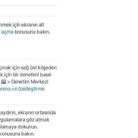
mek için ekranın alt
ı açma
konusuna bakın.
çmak için sağ üst köşeden
için bir denetimi basılı
r
> Denetim Merkezi
anma ve özelleştirme
aydırın, ekranın ortasında
uygulamalara göz atmak
ygulamaya dokunun.
konusuna bakın.