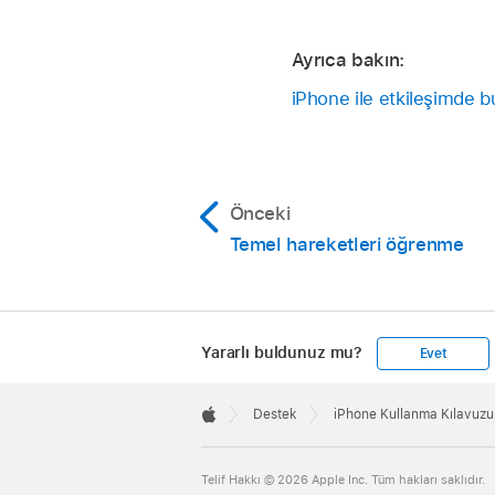
Ayrıca bakın:
iPhone ile etkileşimde 
Önceki
Temel hareketleri öğrenme
Yararlı buldunuz mu?
Evet
Apple
Footer

Destek
iPhone Kullanma Kılavuzu
Apple
Telif Hakkı © 2026 Apple Inc. Tüm hakları saklıdır.