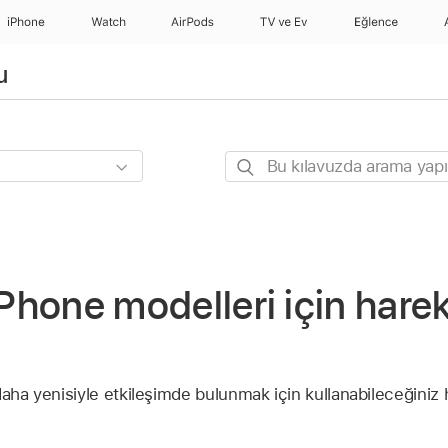
iPhone
Watch
AirPods
TV ve Ev
Eğlence
u
Bu
kılavuzda
arama
yapın
iPhone modelleri için harek
aha yenisiyle etkileşimde bulunmak için kullanabileceğiniz ha