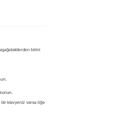
şağıdakilerden birini
un.
okunun.
 bir klavyeniz varsa öğe