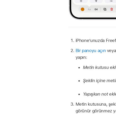
iPhone’unuzda Free
Bir panoyu açın
veya 
yapın:
Metin kutusu ek
Şeklin içine met
Yapışkan not ek
Metin kutusuna, şekl
görünür görünmez ya