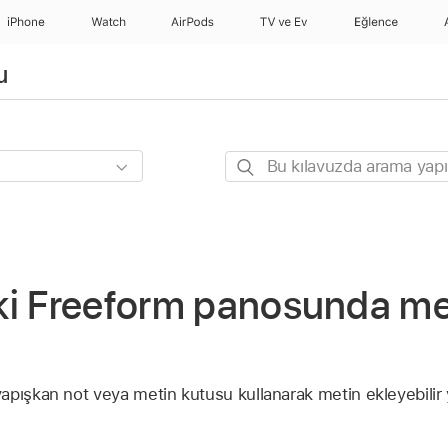
iPhone
Watch
AirPods
TV ve Ev
Eğlence
u
Bu
kılavuzda
arama
yapın
ki Freeform panosunda me
pışkan not veya metin kutusu kullanarak metin ekleyebilir y