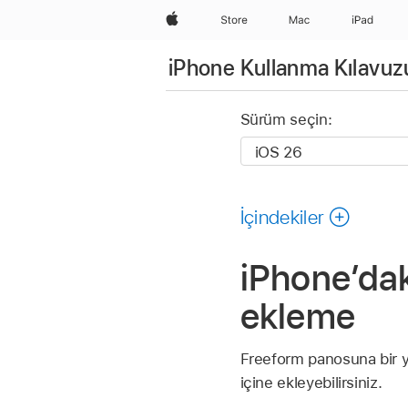
wzlhp
Store
Mac
iPad
iPhone Kullanma Kılavuz
Sürüm seçin:
İçindekiler
iPhone’da
ekleme
Freeform panosuna bir ya
içine ekleyebilirsiniz.