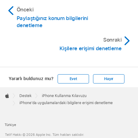
Önceki
Paylaştığınız konum bilgilerini
denetleme
Sonraki
Kişilere erişimi denetleme
Yararlı buldunuz mu?
Evet
Hayır
Apple
Footer

Destek
iPhone Kullanma Kılavuzu
Apple
iPhone’da uygulamalardaki bilgilere erişimi denetleme
Türkiye
Telif Hakkı © 2026 Apple Inc. Tüm hakları saklıdır.