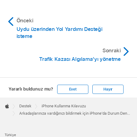
Önceki
Uydu üzerinden Yol Yardımı Desteği
isteme
Sonraki
Trafik Kazası Algılama’yı yönetme
Yararlı buldunuz mu?
Evet
Hayır
Apple
Footer

Destek
iPhone Kullanma Kılavuzu
Apple
Arkadaşlarınıza vardığınızı bildirmek için iPhone’da Durum Denetleme’yi kullanma
Türkiye