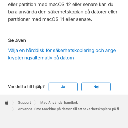
eller partition med macOS 12 eller senare kan du
bara använda den säkerhetskopian på datorer eller
partitioner med macOS 11 eller senare.
Se även
Välja en hårddisk för säkerhetskopiering och ange
krypteringsalternativ på datorn
Var detta till hjälp?
Ja
Nej
Apple
Footer

Support
Mac Användarhandbok
Apple
Använda Time Machine på datorn till att säkerhetskopiera på flera hårddiskar