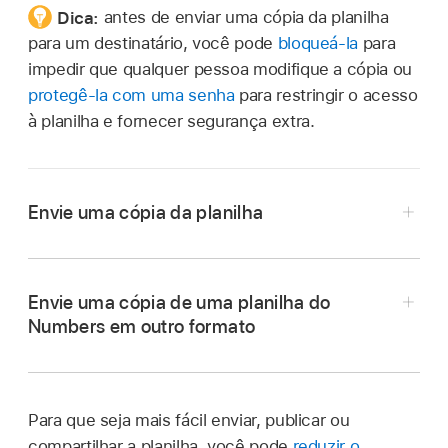
Dica:
antes de enviar uma cópia da planilha
para um destinatário, você pode
bloqueá‑la
para
impedir que qualquer pessoa modifique a cópia ou
protegê‑la com uma senha
para restringir o acesso
à planilha e fornecer segurança extra.
Envie uma cópia da planilha
Acesse o app Numbers
no Mac.
Com a planilha aberta, faça o seguinte:
Envie uma cópia de uma planilha do
Numbers em outro formato
macOS Ventura 13 ou posterior:
clique em
Acesse o app Numbers
no Mac.
Compartilhar
na
barra de ferramentas
,
clique no menu pop-up e, em seguida,
Com a planilha aberta, faça o seguinte:
escolha Enviar Cópia.
Para que seja mais fácil enviar, publicar ou
compartilhar a planilha, você pode
reduzir o