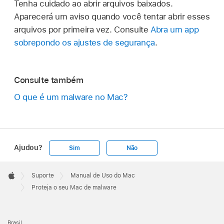
Tenha cuidado ao abrir arquivos baixados.
Aparecerá um aviso quando você tentar abrir esses
arquivos por primeira vez. Consulte
Abra um app
sobrepondo os ajustes de segurança
.
Consulte também
O que é um malware no Mac?
Ajudou?
Sim
Não
Apple
Footer

Suporte
Manual de Uso do Mac
Apple
Proteja o seu Mac de malware
Brasil