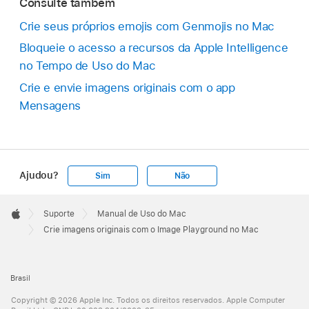
Consulte também
Crie seus próprios emojis com Genmojis no Mac
Bloqueie o acesso a recursos da Apple Intelligence
no Tempo de Uso do Mac
Crie e envie imagens originais com o app
Mensagens
Ajudou?
Sim
Não
Apple
Footer

Suporte
Manual de Uso do Mac
Apple
Crie imagens originais com o Image Playground no Mac
Brasil
Copyright © 2026 Apple Inc. Todos os direitos reservados. Apple Computer