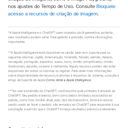
nos ajustes do Tempo de Uso. Consulte
Bloqueie
acesso a recursos de criação de imagem
.
*A Apple Intelligence e o ChatGPT usam modelos de IA generativa, portanto,
seus resultados podem variar. Para garantir a precisão, confira informações
importantes.
**A Apple Intelligence está disponível na versão beta com suporte para os
seguintes idiomas: inglês, dinamarquês, holandês, francês, alemão, italiano,
norueguês, português, espanhol, sueco, turco, chinês (simplificado), chinês
(tradicional), japonês, coreano e vietnamita. Alguns recursos podem não estar
disponíveis em todos os idiomas ou regiões. Para obter mais informações
sobre disponibilidade de recursos e idiomas e requisitos do sistema, consulte o
artigo de Suporte da Apple
Como obter a Apple Intelligence
.
***Ao usar a extensão do ChatGPT, você escolhe qual conteúdo é enviado ao
ChatGPT. Seu pedido e anexos, bem como dados limitados associados ao
pedido, como fuso horário atual, país, tipo de dispositivo, idioma e recurso
sendo usado ao fazer o pedido, são enviados ao ChatGPT para responder à sua
solicitação e permitir que o ChatGPT forneça resultados precisos e relevantes.