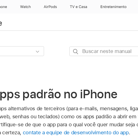
hone
Apple Watch
AirPods
TV e Casa
Entretenimento
e
Buscar
neste
manual
apps padrão no iPhone
ps alternativos de terceiros (para e‑mails, mensagens, liga
 web, senhas ou teclados) como os apps padrão a abrir em
rtifique‑se de que o app para o qual você quer mudar seja
a certeza,
contate a equipe de desenvolvimento do app
.