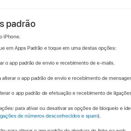
ps padrão
o iPhone.
ue em Apps Padrão e toque em uma destas opções:
rar o app padrão de envio e recebimento de e‑mails.
a alterar o app padrão de envio e recebimento de mensage
lterar o app padrão de efetuação e recebimento de ligaçõe
gações:
para ativar ou desativar as opções de bloqueio e ide
 ligações de números desconhecidos e spam
).
ão:
para alterar o app padrão de abertura de links na web.