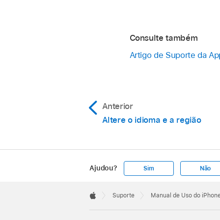
Consulte também
Artigo de Suporte da Ap
Anterior
Altere o idioma e a região
Ajudou?
Sim
Não
Apple
Footer

Suporte
Manual de Uso do iPhon
Apple