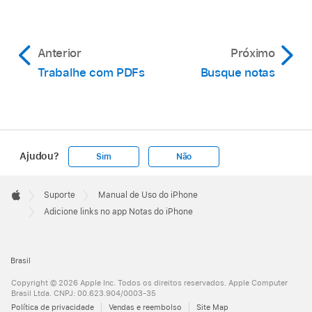
Anterior
Próximo
Trabalhe com PDFs
Busque notas
Ajudou?
Sim
Não
Apple
Footer

Suporte
Manual de Uso do iPhone
Apple
Adicione links no app Notas do iPhone
Brasil
Copyright © 2026 Apple Inc. Todos os direitos reservados. Apple Computer
Brasil Ltda. CNPJ: 00.623.904/0003-35
Política de privacidade
Vendas e reembolso
Site Map