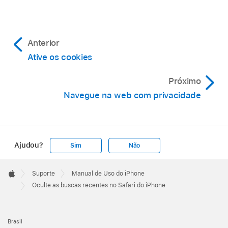
Anterior
Ative os cookies
Próximo
Navegue na web com privacidade
Ajudou?
Sim
Não
Apple
Footer

Suporte
Manual de Uso do iPhone
Apple
Oculte as buscas recentes no Safari do iPhone
Brasil