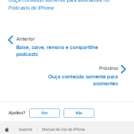
Podcasts do iPhone
Anterior
Baixe, salve, remova e compartilhe
podcasts
Próximo
Ouça conteúdo somente para
assinantes
Ajudou?
Sim
Não
Apple
Footer

Suporte
Manual de Uso do iPhone