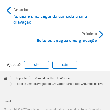
Anterior
Adicione uma segunda camada a uma
gravação
Próximo
Edite ou apague uma gravação
Ajudou?
Sim
Não
Apple
Footer

Suporte
Manual de Uso do iPhone
Apple
Exporte uma gravação do Gravador para o app Arquivos no iPhone
Brasil
Copyright © 2026 Apple Inc. Todos os direitos reservados. Apple Computer