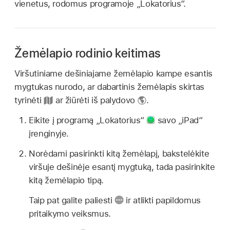
vienetus, rodomus programoje „Lokatorius“.
Žemėlapio rodinio keitimas
Viršutiniame dešiniajame žemėlapio kampe esantis
mygtukas nurodo, ar dabartinis žemėlapis skirtas
tyrinėti
ar žiūrėti iš palydovo
.
Eikite į programą „Lokatorius“
savo „iPad“
įrenginyje.
Norėdami pasirinkti kitą žemėlapį, bakstelėkite
viršuje dešinėje esantį mygtuką, tada pasirinkite
kitą žemėlapio tipą.
Taip pat galite paliesti
ir atlikti papildomus
pritaikymo veiksmus.