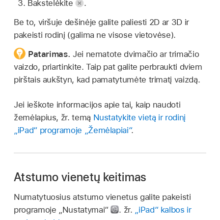
Bakstelėkite
.
Be to, viršuje dešinėje galite paliesti 2D ar 3D ir
pakeisti rodinį (galima ne visose vietovėse).
Patarimas.
Jei nematote dvimačio ar trimačio
vaizdo, priartinkite. Taip pat galite perbraukti dviem
pirštais aukštyn, kad pamatytumėte trimatį vaizdą.
Jei ieškote informacijos apie tai, kaip naudoti
žemėlapius, žr. temą
Nustatykite vietą ir rodinį
„iPad“ programoje „Žemėlapiai“
.
Atstumo vienetų keitimas
Numatytuosius atstumo vienetus galite pakeisti
programoje „Nustatymai“
.
žr.
„iPad“ kalbos ir