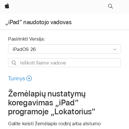
Apple
„iPad“ naudotojo vadovas
Pasirinkti Versija:
Ieškoti
šiame
vadove
Turinys
Žemėlapių nustatymų
koregavimas „iPad“
programoje „Lokatorius“
Galite keisti žemėlapio rodinį arba atstumo