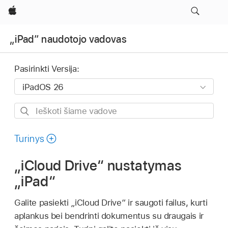
Apple
„iPad“ naudotojo vadovas
Pasirinkti Versija:
Ieškoti
šiame
vadove
Turinys
„iCloud Drive“ nustatymas
„iPad“
Galite pasiekti „iCloud Drive“ ir saugoti failus, kurti
aplankus bei bendrinti dokumentus su draugais ir