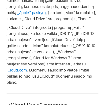
šeimos nariais. Turinį galite pasiekti iš visų
įrenginių, kuriuose esate prisijungę naudodami tą
pačią
„Apple“ paskyrą
, įskaitant „Mac“ kompiuterį,
kuriame „iCloud Drive“ yra programoje „Finder“.
„iCloud Drive“ integruota į programą „Failai“
įrenginiuose, kuriuose veikia „iOS 11“, „iPadOS 13“
arba naujesnės versijos. „iCloud Drive“ taip pat
galite naudoti „Mac“ kompiuteriuose („OS X 10.10“
arba naujesnėse versijose), „Windows“
įrenginiuose („iCloud for Windows 7“ arba
naujesnėse versijose) arba internetu, adresu
iCloud.com
. Duomenų saugojimo vietos limitai
priklauso nuo jūsų „iCloud“ duomenų saugojimo
plano.
„iCloud Drive“ įjungimas