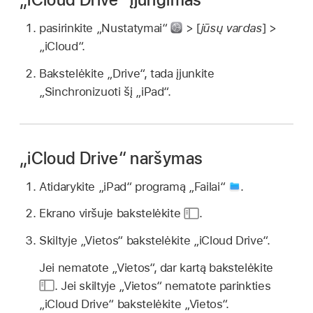
pasirinkite „Nustatymai“
> [
jūsų vardas
] >
„iCloud“.
Bakstelėkite „Drive“, tada įjunkite
„Sinchronizuoti šį „iPad“.
„iCloud Drive“ naršymas
Atidarykite „iPad“ programą „Failai“
.
Ekrano viršuje bakstelėkite
.
Skiltyje „Vietos“ bakstelėkite „iCloud Drive“.
Jei nematote „Vietos“, dar kartą bakstelėkite
.
Jei skiltyje „Vietos“ nematote parinkties
„iCloud Drive“ bakstelėkite „Vietos“.